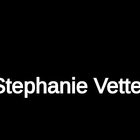
Stephanie Vette