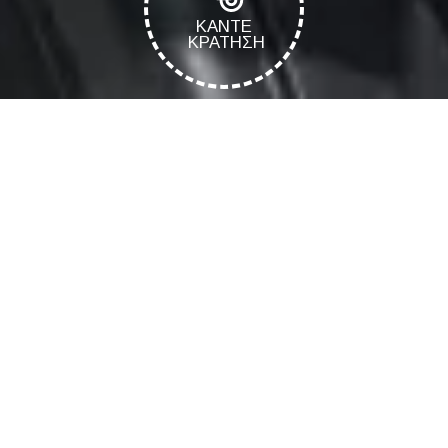
ΚΑΝΤΕ
ΚΡΑΤΗΣΗ
Eco Diving Center
>
Υπηρεσίες
>
Κατάδυση από σκάφος
Κατάδυση από σκάφος
Η κατάδυση από σκάφος πάντα αποτελούσε ιδιαίτερη
εμπειρία για την καταδυτική κοινότητα.
Το σκάφος μας ο “ΝΤΕΚΟ” μπορεί να φιλοξενήσει 10 άτομα