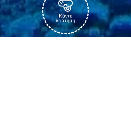
Κάντε
κράτηση
Eco Diving Center
>
Μαθήματα κατάδυσης
>
Προγράμματα Γοργόνας
SSI
>
SSI Ocean Mermaid
Πρόγραμμα SSI Ocean
Mermaid